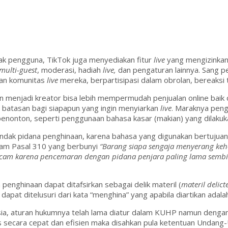
ak pengguna, TikTok juga menyediakan fitur
live
yang mengizinkan 
multi-guest
, moderasi, hadiah
live,
dan pengaturan lainnya. Sang 
an komunitas
live
mereka, berpartisipasi dalam obrolan, bereaksi
menjadi kreator bisa lebih mempermudah penjualan online baik 
a batasan bagi siapapun yang ingin menyiarkan
live
. Maraknya pen
penonton, seperti penggunaan bahasa kasar (makian) yang dilakuk
indak pidana penghinaan, karena bahasa yang digunakan bertujuan
lam Pasal 310 yang berbunyi
“Barang siapa sengaja menyerang ke
ncam karena pencemaran dengan pidana penjara paling lama sembi
nghinaan dapat ditafsirkan sebagai delik materil (
materil delict
uga dapat ditelusuri dari kata “menghina” yang apabila diartikan 
esia, aturan hukumnya telah lama diatur dalam KUHP namun denga
s secara cepat dan efisien maka disahkan pula ketentuan Undang-