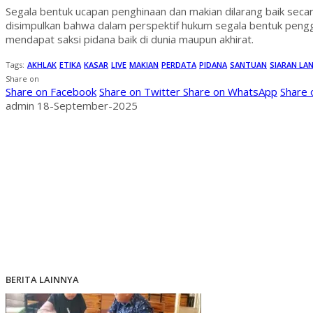
Segala bentuk ucapan penghinaan dan makian dilarang baik sec
disimpulkan bahwa dalam perspektif hukum segala bentuk pengg
mendapat saksi pidana baik di dunia maupun akhirat.
Tags:
AKHLAK
ETIKA
KASAR
LIVE
MAKIAN
PERDATA
PIDANA
SANTUAN
SIARAN LA
Share on
Share on Facebook
Share on Twitter
Share on WhatsApp
Share
admin
18-September-2025
BERITA LAINNYA