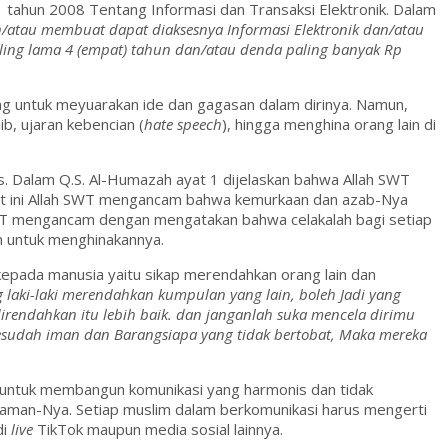
hun 2008 Tentang Informasi dan Transaksi Elektronik. Dalam
/atau membuat dapat diaksesnya Informasi Elektronik dan/atau
ing lama 4 (empat) tahun dan/atau denda paling banyak Rp
ng untuk meyuarakan ide dan gagasan dalam dirinya. Namun,
b, ujaran kebencian (
hate speech
), hingga menghina orang lain di
. Dalam Q.S. Al-Humazah ayat 1 dijelaskan bahwa Allah SWT
at ini Allah SWT mengancam bahwa kemurkaan dan azab-Nya
SWT mengancam dengan mengatakan bahwa celakalah bagi setiap
in untuk menghinakannya.
epada manusia yaitu sikap merendahkan orang lain dan
laki-laki merendahkan kumpulan yang lain, boleh Jadi yang
rendahkan itu lebih baik. dan janganlah suka mencela dirimu
esudah iman dan Barangsiapa yang tidak bertobat, Maka mereka
ia untuk membangun komunikasi yang harmonis dan tidak
ncaman-Nya. Setiap muslim dalam berkomunikasi harus mengerti
di
live
TikTok maupun media sosial lainnya.