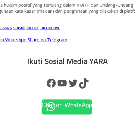
ara hukum positif yang tertuang dalam KUHP dan Undang-Undang I
unaan kata kasar (makian) dan penghinaan yang dilakukan di plat
NGSUNG
SOPAN
TIKTOK
TIKTOK LIVE
 on WhatsApp
Share on Telegram
Ikuti Sosial Media YARA
Facebook
YouTube
Twitter
TikTok
Chat on WhatsApp