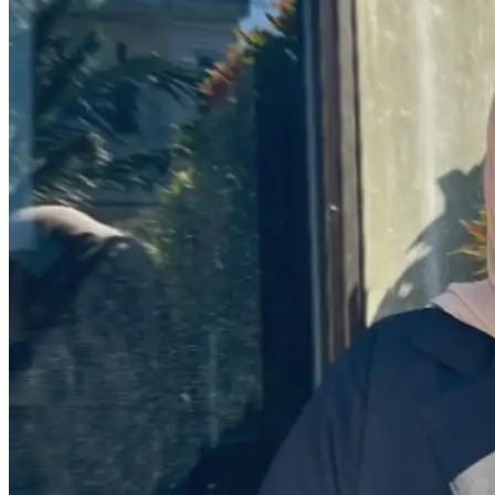
Aceh Selatan
Aceh Singkil
Aceh Tamiang
Aceh Tenggara
Aceh Tengah
Aceh Timur
Aceh Utara
Bener Meriah
Bireuen
Gayo Lues
Nagan Raya
Pidie
Pidie Jaya
Simeulue
Banda Aceh
Langsa
Lhokseumawe
Sabang
Subulussalam
PARALEGAL
GALERI
X