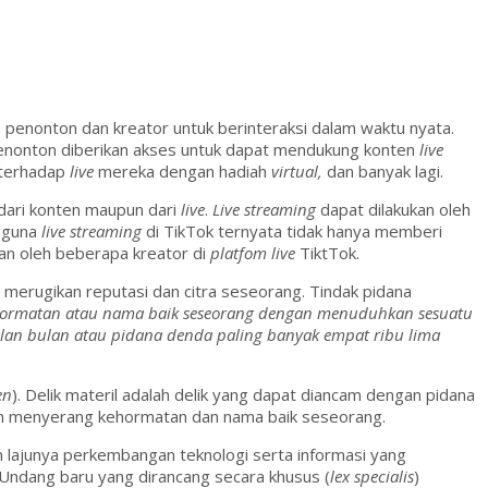
penonton dan kreator untuk berinteraksi dalam waktu nyata.
penonton diberikan akses untuk dapat mendukung konten
live
 terhadap
live
mereka dengan hadiah
virtual,
dan banyak lagi.
dari konten maupun dari
live
.
Live
streaming
dapat dilakukan oleh
gguna
live streaming
di TikTok ternyata tidak hanya memberi
an oleh beberapa kreator di
platfom live
TiktTok.
 merugikan reputasi dan citra seseorang. Tindak pidana
hormatan atau nama baik seseorang dengan menuduhkan sesuatu
lan bulan atau pidana denda paling banyak empat ribu lima
en
). Delik materil adalah delik yang dapat diancam dengan pidana
adalah menyerang kehormatan dan nama baik seseorang.
n lajunya perkembangan teknologi serta informasi yang
Undang baru yang dirancang secara khusus (
lex specialis
)