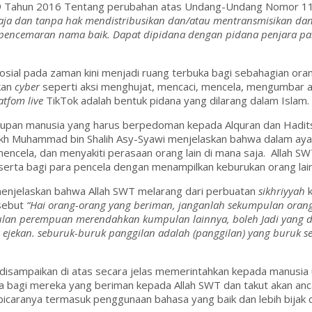
Tahun 2016 Tentang perubahan atas Undang-Undang Nomor 11 ta
aja dan tanpa hak mendistribusikan dan/atau mentransmisikan dan
pencemaran nama baik. Dapat dipidana dengan pidana penjara pal
sial pada zaman kini menjadi ruang terbuka bagi sebahagian ora
akan
cyber
seperti aksi menghujat, mencaci, mencela, mengumbar ai
atfom live
TikTok adalah bentuk pidana yang dilarang dalam Islam.
idupan manusia yang harus berpedoman kepada Alquran dan Hadits
ikh Muhammad bin Shalih Asy-Syawi menjelaskan bahwa dalam ay
ncela, dan menyakiti perasaan orang lain di mana saja. Allah 
at serta bagi para pencela dengan menampilkan keburukan orang la
enjelaskan bahwa Allah SWT melarang dari perbuatan
sikhriyyah
k
rsebut
“Hai orang-orang yang beriman, janganlah sekumpulan orang 
pulan perempuan merendahkan kumpulan lainnya, boleh Jadi yang di
jekan. seburuk-buruk panggilan adalah (panggilan) yang buruk s
ng disampaikan di atas secara jelas memerintahkan kepada manus
aga bagi mereka yang beriman kepada Allah SWT dan takut akan a
bicaranya termasuk penggunaan bahasa yang baik dan lebih bijak 