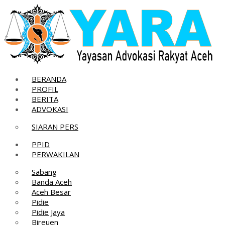
Skip
to
content
BERANDA
PROFIL
BERITA
ADVOKASI
SIARAN PERS
PPID
PERWAKILAN
Sabang
Banda Aceh
Aceh Besar
Pidie
Pidie Jaya
Bireuen