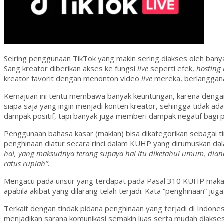
Seiring penggunaan TikTok yang makin sering diakses oleh bany
Sang kreator diberikan akses ke fungsi
live
seperti efek,
hosting 
kreator favorit dengan menonton video
live
mereka, berlanggan
Kemajuan ini tentu membawa banyak keuntungan, karena dengan 
siapa saja yang ingin menjadi konten kreator, sehingga tidak ad
dampak positif, tapi banyak juga memberi dampak negatif bagi 
Penggunaan bahasa kasar (makian) bisa dikategorikan sebagai t
penghinaan diatur secara rinci dalam KUHP yang dirumuskan da
hal, yang maksudnya terang supaya hal itu diketahui umum, dia
ratus rupiah”.
Mengacu pada unsur yang terdapat pada Pasal 310 KUHP maka pe
apabila akibat yang dilarang telah terjadi. Kata “penghinaan” j
Terkait dengan tindak pidana penghinaan yang terjadi di Indon
menjadikan sarana komunikasi semakin luas serta mudah diakse