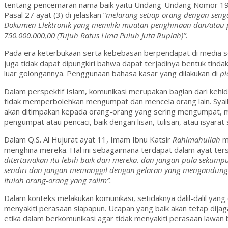
tentang pencemaran nama baik yaitu Undang-Undang Nomor 19 
Pasal 27 ayat (3) di jelaskan ”
melarang setiap orang dengan seng
Dokumen Elektronik yang memiliki muatan penghinaan dan/atau 
750.000.000,00 (Tujuh Ratus Lima Puluh Juta Rupiah)”.
Pada era keterbukaan serta kebebasan berpendapat di media so
juga tidak dapat dipungkiri bahwa dapat terjadinya bentuk tind
luar golongannya. Penggunaan bahasa kasar yang dilakukan di
pl
Dalam perspektif Islam, komunikasi merupakan bagian dari keh
tidak memperbolehkan mengumpat dan mencela orang lain. Sya
akan ditimpakan kepada orang-orang yang sering mengumpat, me
pengumpat atau pencaci, baik dengan lisan, tulisan, atau isyar
Dalam Q.S. Al Hujurat ayat 11, Imam Ibnu Katsir
Rahimahullah
m
menghina mereka. Hal ini sebagaimana terdapat dalam ayat te
ditertawakan itu lebih baik dari mereka. dan jangan pula sekum
sendiri dan jangan memanggil dengan gelaran yang mengandung e
Itulah orang-orang yang zalim”.
Dalam konteks melakukan komunikasi, setidaknya dalil-dalil ya
menyakiti perasaan siapapun. Ucapan yang baik akan tetap dij
etika dalam berkomunikasi agar tidak menyakiti perasaan lawan 