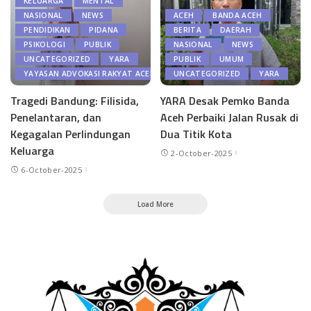
KELUARGA
MENTAL
NASIONAL
NEWS
ACEH
BANDA ACEH
PENDIDIKAN
PIDANA
BERITA
DAERAH
PSIKOLOGI
PUBLIK
NASIONAL
NEWS
UNCATEGORIZED
YARA
PUBLIK
UMUM
YAYASAN ADVOKASI RAKYAT ACEH
UNCATEGORIZED
YARA
Tragedi Bandung: Filisida,
YARA Desak Pemko Banda
Penelantaran, dan
Aceh Perbaiki Jalan Rusak di
Kegagalan Perlindungan
Dua Titik Kota
Keluarga
2-October-2025
6-October-2025
Load More