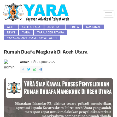
ACEH
ACEH UTARA
ADVOKAT
BERITA
NASIONAL
NEWS
YARA
YARA ACEH UTARA
YAYASAN ADVOKASI RAKYAT ACEH
Rumah Duafa Magkrak Di Aceh Utara
admin
21-June-2022