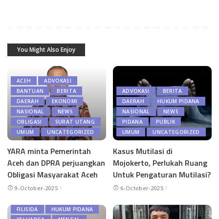
You Might Also Enjoy
ACEH
ADVOKASI
BANTUAN
BERITA
ADVOKASI
BERITA
DAERAH
EKONOMI
DAERAH
HUKUM PIDANA
NASIONAL
NEWS
NASIONAL
NEWS
OBLIGASI
SURAT UTANG
PIDANA
PUBLIK
UMUM
UNCATEGORIZED
UMUM
UNCATEGORIZED
YARA minta Pemerintah
Kasus Mutilasi di
Aceh dan DPRA perjuangkan
Mojokerto, Perlukah Ruang
Obligasi Masyarakat Aceh
Untuk Pengaturan Mutilasi?
9-October-2025
6-October-2025
BERITA
EKONOMI
FILISIDA
HUKUM PIDANA