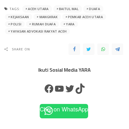
TAGS:
ACEH UTARA
BAITUL MAL
DUAFA
KEJAKSAAN
MANGKRAK
PEMKAB ACEH UTARA
POLISI
RUMAH DUAFA
YARA
YAYASAN ADVOKASI RAKYAT ACEH
SHARE ON
Ikuti Sosial Media YARA
Chat on WhatsApp