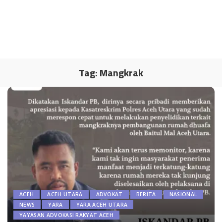
Tag:
Mangkrak
ACEH
ACEH UTARA
ADVOKAT
BERITA
NASIONAL
NEWS
YARA
YARA ACEH UTARA
YAYASAN ADVOKASI RAKYAT ACEH