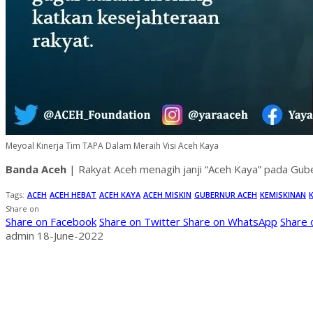
Meyoal Kinerja Tim TAPA Dalam Meraih Visi Aceh Kaya
Banda Aceh
| Rakyat Aceh menagih janji “Aceh Kaya” pada Guber
Tags:
ACEH
ACEH HEBAT
ACEH KAYA
ACEH MISKIN
GUBERNUR ACEH
KEMISKINAN
Share on
Share on Facebook
Share on Twitter
Share on WhatsApp
Share
admin
18-June-2022