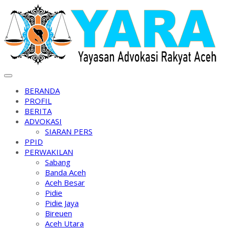
Skip
to
content
BERANDA
PROFIL
BERITA
ADVOKASI
SIARAN PERS
PPID
PERWAKILAN
Sabang
Banda Aceh
Aceh Besar
Pidie
Pidie Jaya
Bireuen
Aceh Utara