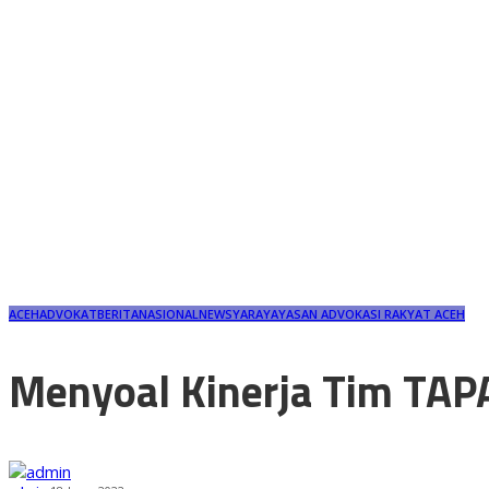
ACEH
ADVOKAT
BERITA
NASIONAL
NEWS
YARA
YAYASAN ADVOKASI RAKYAT ACEH
Menyoal Kinerja Tim TAP