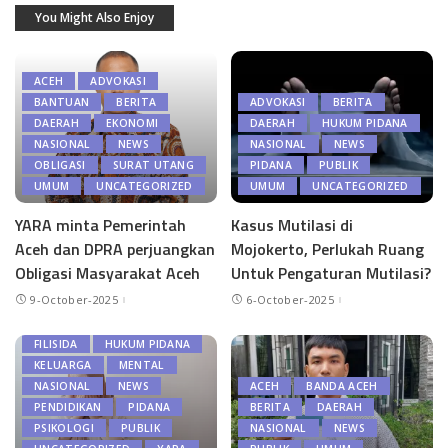
You Might Also Enjoy
ACEH
ADVOKASI
BANTUAN
BERITA
ADVOKASI
BERITA
DAERAH
EKONOMI
DAERAH
HUKUM PIDANA
NASIONAL
NEWS
NASIONAL
NEWS
OBLIGASI
SURAT UTANG
PIDANA
PUBLIK
UMUM
UNCATEGORIZED
UMUM
UNCATEGORIZED
YARA minta Pemerintah
Kasus Mutilasi di
Aceh dan DPRA perjuangkan
Mojokerto, Perlukah Ruang
Obligasi Masyarakat Aceh
Untuk Pengaturan Mutilasi?
9-October-2025
6-October-2025
BERITA
EKONOMI
FILISIDA
HUKUM PIDANA
KELUARGA
MENTAL
NASIONAL
NEWS
ACEH
BANDA ACEH
PENDIDIKAN
PIDANA
BERITA
DAERAH
PSIKOLOGI
PUBLIK
NASIONAL
NEWS