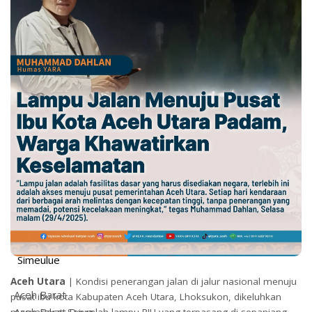
Aceh Timur
Langsa
Aceh Tamiang
Aceh Jaya
Aceh Barat
Nagan Raya
Aceh Barat Daya
Aceh Selatan
Singkil
Subulussalam
Aceh Tengah
Bener Meriah
Gayo Lues
Aceh Tenggara
Simeulue
Aceh Utara
| Kondisi penerangan jalan di jalur nasional menuju
Aceh Barat
pusat ibu kota Kabupaten Aceh Utara, Lhoksukon, dikeluhkan