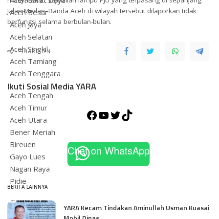
Aceh Barat Daya
masyarakat. Sejumlah lampu PJU yang terpasang di sepanjang
Jalan Medan–Banda Aceh di wilayah tersebut dilaporkan tidak
Aceh Besar
berfungsi selama berbulan-bulan.
Aceh Jaya
Aceh Selatan
Aceh Singkil
SHARE ON
Aceh Tamiang
Aceh Tenggara
Ikuti Sosial Media YARA
Aceh Tengah
Aceh Timur
Aceh Utara
Bener Meriah
Bireuen
Chat on WhatsApp
Gayo Lues
Nagan Raya
Pidie
BERITA LAINNYA
Pidie Jaya
YARA Kecam Tindakan Aminullah Usman Kuasai
Simeulue
Mobil Dinas