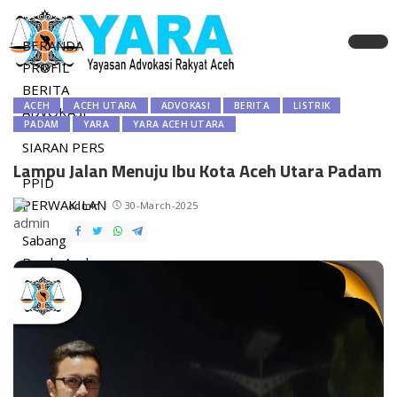
BERANDA
PROFIL
BERITA
ACEH
ACEH UTARA
ADVOKASI
BERITA
LISTRIK
ADVOKASI
PADAM
YARA
YARA ACEH UTARA
SIARAN PERS
Lampu Jalan Menuju Ibu Kota Aceh Utara Padam
PPID
PERWAKILAN
admin
30-March-2025
Sabang
Banda Aceh
Aceh Besar
Pidie
Pidie Jaya
Bireuen
Aceh Utara
Lhokseumawe