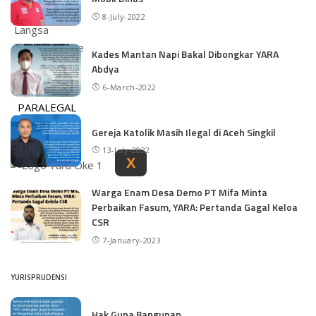
Banda Aceh
8-July-2022
Langsa
Lhokseumawe
Kades Mantan Napi Bakal Dibongkar YARA
Sabang
Abdya
Subulussalam
6-March-2022
PARALEGAL
GALERI
Gereja Katolik Masih Ilegal di Aceh Singkil
13-July-2022
X
Warga Enam Desa Demo PT Mifa Minta
Perbaikan Fasum, YARA: Pertanda Gagal Keloa
CSR
7-January-2023
YURISPRUDENSI
Hak Guna Bangunan