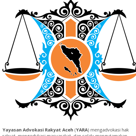
Yayasan Advokasi Rakyat Aceh
(
YARA
) mengadvokasi hak
rakyat, mengedukasi masyarakat, dan selalu mengutamakan