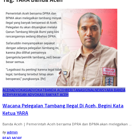
ACEH
ADVOKASI
ADVOKAT
BANDA ACEH
BERITA
NASIONAL
NEWS
YARA BANDA
ACEH
YAYASAN ADVOKASI RAKYAT ACEH
Wacana Pelegalan Tambang Ilegal Di Aceh, Begini Kata
Ketua YARA
Banda Aceh | Pemerintah Aceh bersama DPRA dan BPMA akan melegalkan
...
Posted
by
admin
by
READ MORE