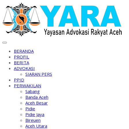
Skip
to
content
BERANDA
PROFIL
BERITA
ADVOKASI
SIARAN PERS
PPID
PERWAKILAN
Sabang
Banda Aceh
Aceh Besar
Pidie
Pidie Jaya
Bireuen
Aceh Utara