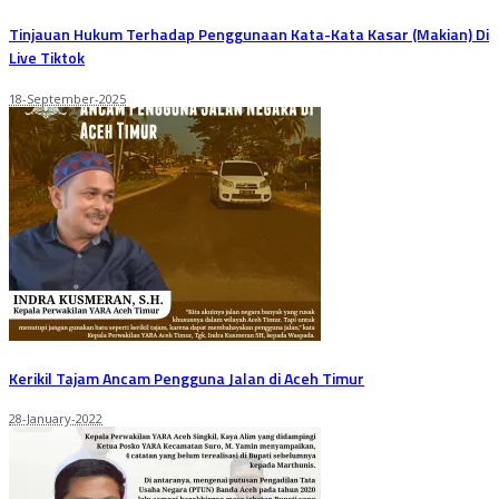
Tinjauan Hukum Terhadap Penggunaan Kata-Kata Kasar (Makian) Di
Live Tiktok
18-September-2025
Kerikil Tajam Ancam Pengguna Jalan di Aceh Timur
28-January-2022