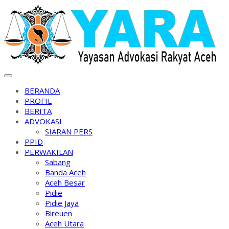
Skip
to
content
BERANDA
PROFIL
BERITA
ADVOKASI
SIARAN PERS
PPID
PERWAKILAN
Sabang
Banda Aceh
Aceh Besar
Pidie
Pidie Jaya
Bireuen
Aceh Utara