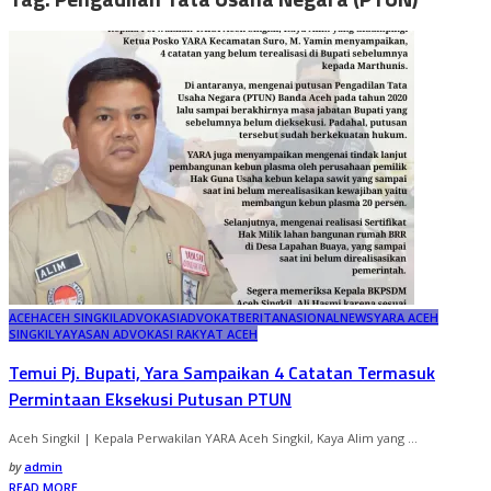
ACEH
ACEH SINGKIL
ADVOKASI
ADVOKAT
BERITA
NASIONAL
NEWS
YARA ACEH
SINGKIL
YAYASAN ADVOKASI RAKYAT ACEH
Temui Pj. Bupati, Yara Sampaikan 4 Catatan Termasuk
Permintaan Eksekusi Putusan PTUN
Aceh Singkil | Kepala Perwakilan YARA Aceh Singkil, Kaya Alim yang
...
Posted
by
admin
by
READ MORE