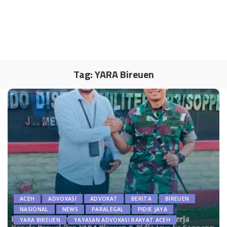
Tag:
YARA Bireuen
ACEH
ADVOKASI
ADVOKAT
BERITA
BIREUEN
NASIONAL
NEWS
PARALEGAL
PIDIE JAYA
YARA BIREUEN
YAYASAN ADVOKASI RAKYAT ACEH