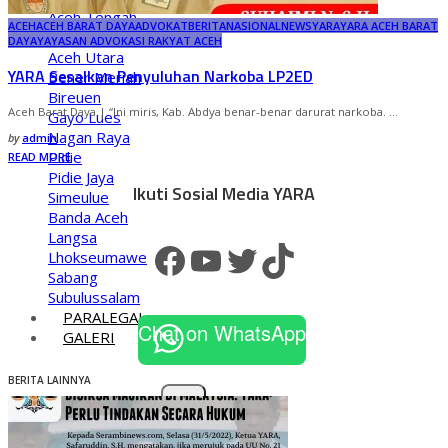
Aceh Tengah
ACEH
ACEH BARAT DAYA
ADVOKAT
BERITA
NASIONAL
NEWS
YARA
YARA ACEH BARAT
Aceh Timur
DAYA
YAYASAN ADVOKASI RAKYAT ACEH
Aceh Utara
YARA Sesalkan Penyuluhan Narkoba LP2ED
Bener Meriah
Bireuen
Aceh Barat Daya | “Ini miris, Kab. Abdya benar-benar darurat narkoba.
...
Gayo Lues
Nagan Raya
Posted
by
admin
by
Pidie
READ MORE
Pidie Jaya
Ikuti Sosial Media YARA
Simeulue
Banda Aceh
Langsa
Facebook
YouTube
Twitter
TikTok
Lhokseumawe
Sabang
Subulussalam
PARALEGAL
Chat on WhatsApp
GALERI
BERITA LAINNYA
X