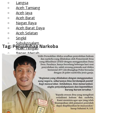
Langsa
Aceh Tamiang
Aceh Jaya
Aceh Barat
Nagan Raya
Aceh Barat Daya
Aceh Selatan
Singkil
Subulussalam
Tag:
Penyuluhan Narkoba
Aceh Tengah
Bener Meriah
Gayo Lues
Aceh Tenggara
Simeulue
Aceh Barat
Aceh Barat Daya
Aceh Besar
Aceh Jaya
Aceh Selatan
Aceh Singkil
Aceh Tamiang
Aceh Tenggara