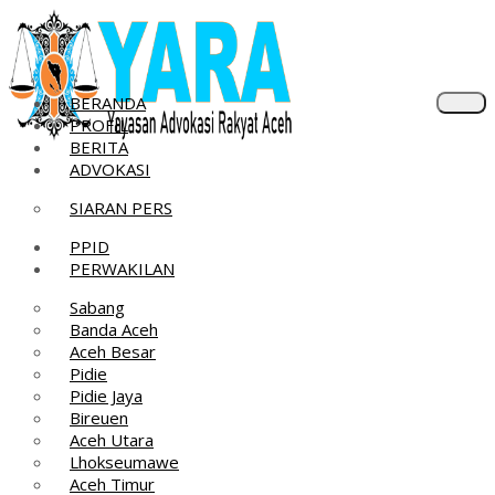
Skip
to
content
BERANDA
PROFIL
BERITA
ADVOKASI
SIARAN PERS
PPID
PERWAKILAN
Sabang
Banda Aceh
Aceh Besar
Pidie
Pidie Jaya
Bireuen
Aceh Utara
Lhokseumawe
Aceh Timur