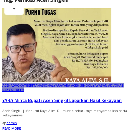
ACEH
ADVOKAT
BERITA
NASIONAL
YARA
YARA ACEH SINGKIL
YAYASAN ADVOKASI
RAKYAT ACEH
YARA Minta Bupati Aceh Singkil Laporkan Hasil Kekayaan
Aceh Singkil | Menurut Kaya Alim, Dulmusrid seharusnya menyampaikan harta
kekayaannya
...
Posted
by
admin
by
READ MORE