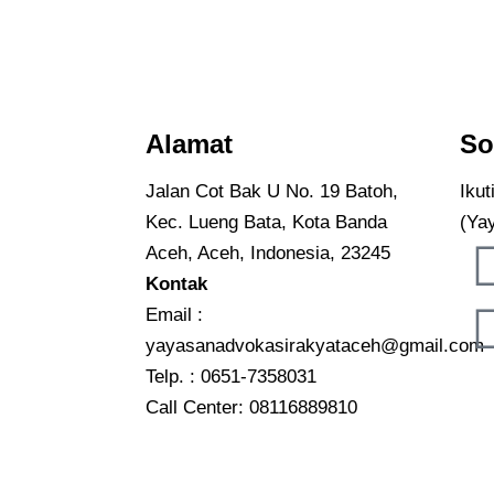
Alamat
So
Jalan Cot Bak U No. 19 Batoh,
Iku
Kec. Lueng Bata, Kota Banda
(Ya
Aceh, Aceh, Indonesia, 23245
Kontak
Email :
yayasanadvokasirakyataceh@gmail.com
Telp. : 0651-7358031
Call Center:
08116889810