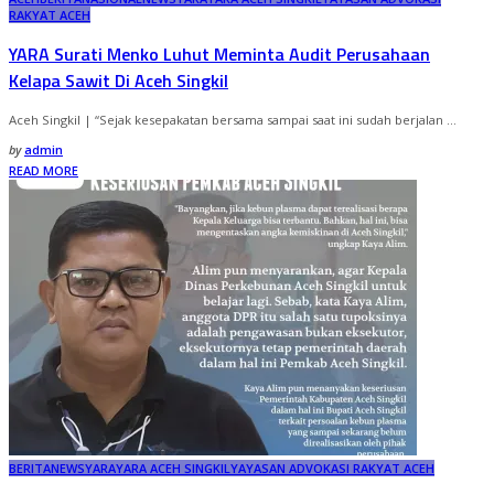
RAKYAT ACEH
YARA Surati Menko Luhut Meminta Audit Perusahaan
Kelapa Sawit Di Aceh Singkil
Aceh Singkil | “Sejak kesepakatan bersama sampai saat ini sudah berjalan
...
by
admin
READ MORE
BERITA
NEWS
YARA
YARA ACEH SINGKIL
YAYASAN ADVOKASI RAKYAT ACEH