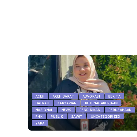
ACEH
ACEH BARAT
ADVOKASI
BERITA
DAERAH
KARYAWAN
KETENAGAKERJAAN
NASIONAL
NEWS
PENDIDIKAN
PERUSAHAAN
PHK
PUBLIK
SAWIT
UNCATEGORIZED
YARA