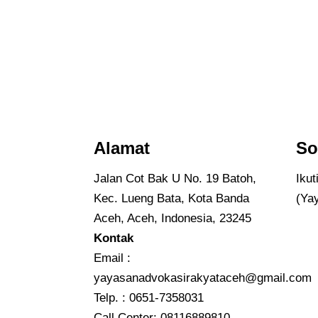
Alamat
So
Jalan Cot Bak U No. 19 Batoh,
Iku
Kec. Lueng Bata, Kota Banda
(Ya
Aceh, Aceh, Indonesia, 23245
Kontak
Email :
yayasanadvokasirakyataceh@gmail.com
Telp. : 0651-7358031
Call Center:
08116889810