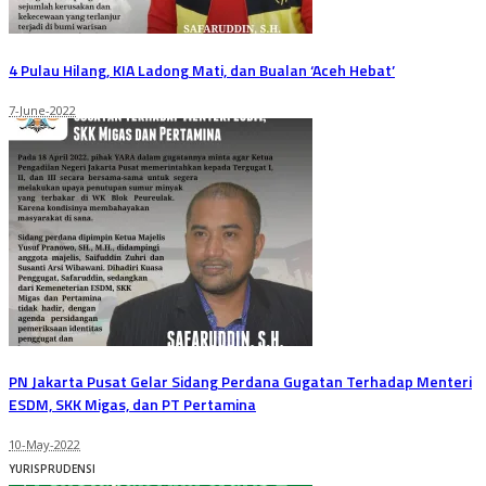
4 Pulau Hilang, KIA Ladong Mati, dan Bualan ‘Aceh Hebat’
7-June-2022
PN Jakarta Pusat Gelar Sidang Perdana Gugatan Terhadap Menteri
ESDM, SKK Migas, dan PT Pertamina
10-May-2022
YURISPRUDENSI