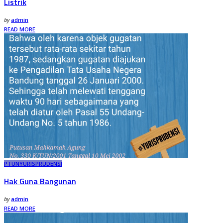
Listrik
by
admin
READ MORE
PTUN
YURISPRUDENSI
Hak Guna Bangunan
by
admin
READ MORE