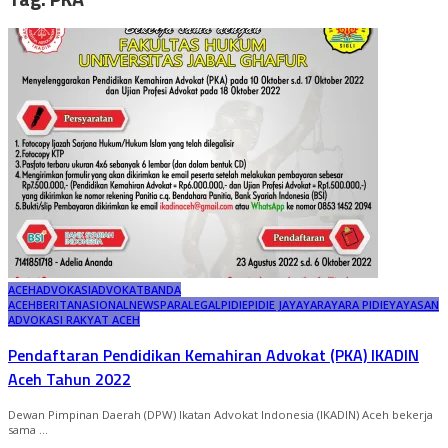
ACEH
ADVOKASI
ADVOKAT
BANDA
ACEH
BERITA
NASIONAL
NEWS
PARALEGAL
PIDIE
PIDIE JAYA
YARA
YARA PIDIE
YAYASAN
ADVOKASI RAKYAT ACEH
Pendaftaran Pendidikan Kemahiran Advokat (PKA) IKADIN
Aceh Tahun 2022
Dewan Pimpinan Daerah (DPW) Ikatan Advokat Indonesia (IKADIN) Aceh bekerja
sama
...