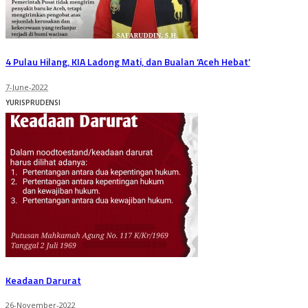
4 Pulau Hilang, KIA Ladong Mati, dan Bualan ‘Aceh Hebat’
7-June-2022
YURISPRUDENSI
Keadaan Darurat
26-November-2022