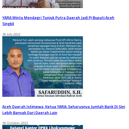
YARA Minta Mendagri Tunjuk Putra Daerah Jadi Pj Bupati Aceh
Singkil
18-July-2022
Aceh Daerah Istimewa, Ketua YARA: Seharusnya Jumlah Bank Di Sini
Lebih Banyak Dari Daerah Lain
18-October-2022