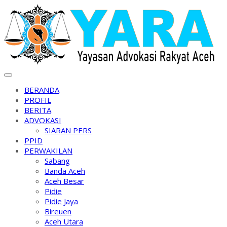
Skip
to
content
BERANDA
PROFIL
BERITA
ADVOKASI
SIARAN PERS
PPID
PERWAKILAN
Sabang
Banda Aceh
Aceh Besar
Pidie
Pidie Jaya
Bireuen
Aceh Utara