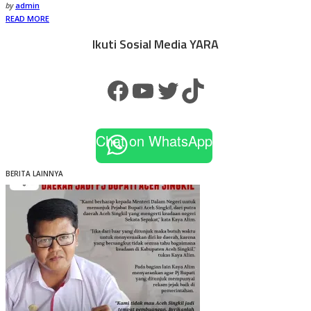
Posted
by
admin
by
READ MORE
Ikuti Sosial Media YARA
Facebook
YouTube
Twitter
TikTok
Chat on WhatsApp
BERITA LAINNYA