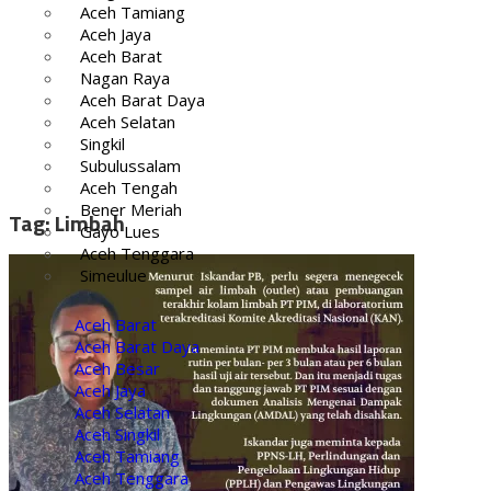
Aceh Tamiang
Aceh Jaya
Aceh Barat
Nagan Raya
Aceh Barat Daya
Aceh Selatan
Singkil
Subulussalam
Aceh Tengah
Bener Meriah
Tag:
Limbah
Gayo Lues
Aceh Tenggara
Simeulue
Aceh Barat
Aceh Barat Daya
Aceh Besar
Aceh Jaya
Aceh Selatan
Aceh Singkil
Aceh Tamiang
Aceh Tenggara