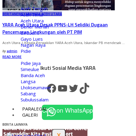
Aceh Tengah
Aceh Timur
BERITA
NEWS
YARA
YARA ACEH UTARA
Aceh Utara
YARA Aceh Utara Desak PPNS-LH Selidiki Dugaan
Bener Meriah
Pencemaran Lingkungan oleh PT PIM
Bireuen
Gayo Lues
Aceh Utara | Kepala Perwakilan YARA Aceh Utara, Iskandar PB mendesak
...
Nagan Raya
Pidie
by
admin
READ MORE
Pidie Jaya
Ikuti Sosial Media YARA
Simeulue
Banda Aceh
Langsa
Lhokseumawe
Sabang
Subulussalam
PARALEGAL
Chat on WhatsApp
GALERI
BERITA LAINNYA
X