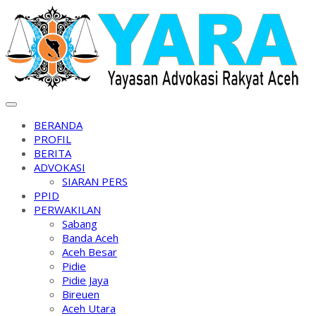
Skip
to
content
BERANDA
PROFIL
BERITA
ADVOKASI
SIARAN PERS
PPID
PERWAKILAN
Sabang
Banda Aceh
Aceh Besar
Pidie
Pidie Jaya
Bireuen
Aceh Utara