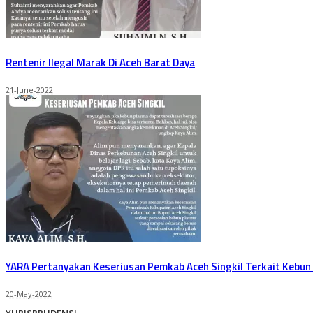
Rentenir Ilegal Marak Di Aceh Barat Daya
21-June-2022
YARA Pertanyakan Keseriusan Pemkab Aceh Singkil Terkait Kebun
20-May-2022