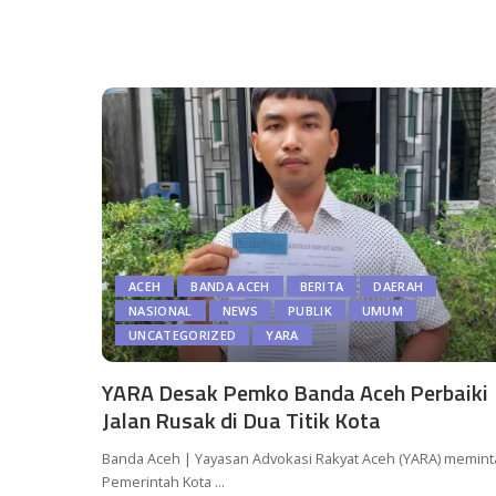
ACEH
BANDA ACEH
BERITA
DAERAH
NASIONAL
NEWS
PUBLIK
UMUM
UNCATEGORIZED
YARA
YARA Desak Pemko Banda Aceh Perbaiki
Jalan Rusak di Dua Titik Kota
Banda Aceh | Yayasan Advokasi Rakyat Aceh (YARA) memint
Pemerintah Kota
...