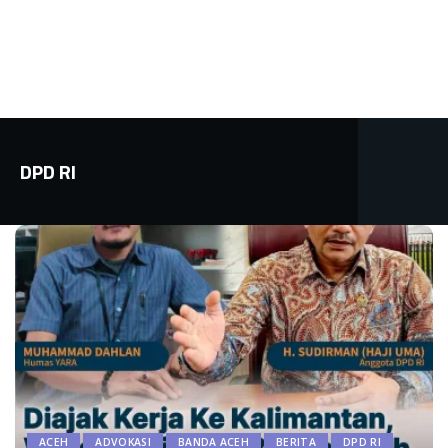
DPD RI
ACEH
ADVOKASI
BANDA ACEH
BERITA
DPD RI