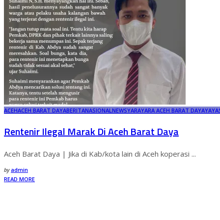
ACEH
ACEH BARAT DAYA
BERITA
NASIONAL
NEWS
YARA
YARA ACEH BARAT DAYA
YAYA
Rentenir Ilegal Marak Di Aceh Barat Daya
Aceh Barat Daya | Jika di Kab/kota lain di Aceh koperasi
...
by
admin
READ MORE