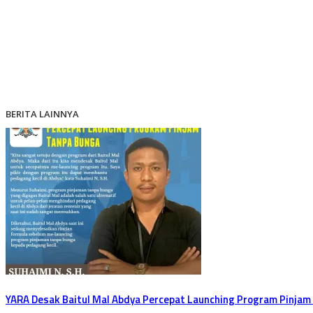
BERITA LAINNYA
YARA Desak Baitul Mal Abdya Percepat Launching Program Pinjam