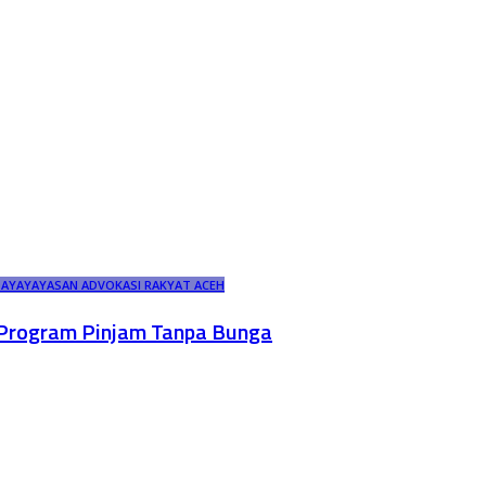
DAYA
YAYASAN ADVOKASI RAKYAT ACEH
 Program Pinjam Tanpa Bunga