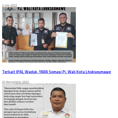
2-July-2022
Terkait IPAL Waduk, YARA Somasi Pj. Wali Kota Lhokseumawe
22-November-2022