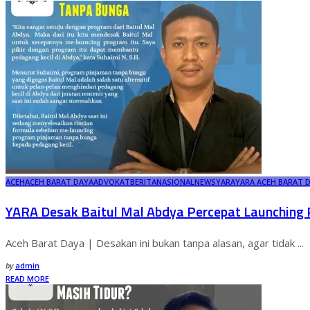
ACEH
ACEH BARAT DAYA
ADVOKAT
BERITA
NASIONAL
NEWS
YARA
YARA ACEH BARAT 
YARA Desak Baitul Mal Abdya Percepat Launching
Aceh Barat Daya | Desakan ini bukan tanpa alasan, agar tidak
...
by
admin
READ MORE