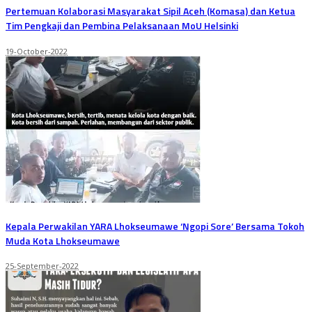
Pertemuan Kolaborasi Masyarakat Sipil Aceh (Komasa) dan Ketua
Tim Pengkaji dan Pembina Pelaksanaan MoU Helsinki
19-October-2022
Kepala Perwakilan YARA Lhokseumawe ‘Ngopi Sore’ Bersama Tokoh
Muda Kota Lhokseumawe
25-September-2022