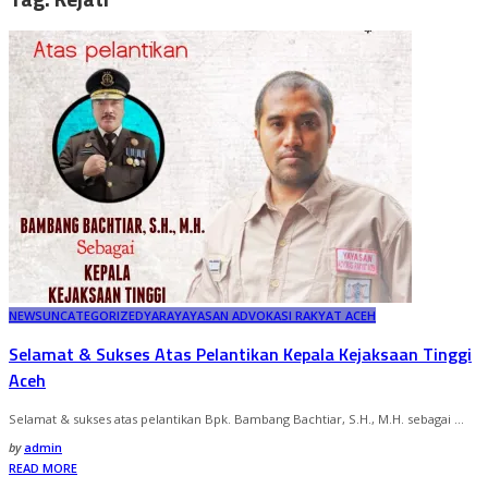
NEWS
UNCATEGORIZED
YARA
YAYASAN ADVOKASI RAKYAT ACEH
Selamat & Sukses Atas Pelantikan Kepala Kejaksaan Tinggi
Aceh
Selamat & sukses atas pelantikan Bpk. Bambang Bachtiar, S.H., M.H. sebagai
...
Posted
by
admin
by
READ MORE