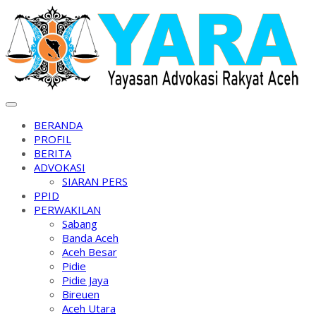
Skip
to
content
BERANDA
PROFIL
BERITA
ADVOKASI
SIARAN PERS
PPID
PERWAKILAN
Sabang
Banda Aceh
Aceh Besar
Pidie
Pidie Jaya
Bireuen
Aceh Utara