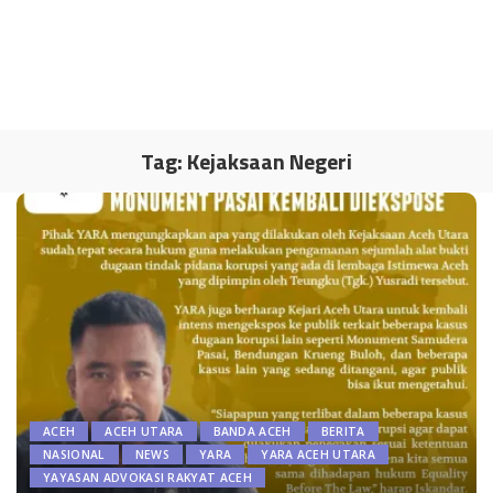
Tag:
Kejaksaan Negeri
ACEH
ACEH UTARA
BANDA ACEH
BERITA
NASIONAL
NEWS
YARA
YARA ACEH UTARA
YAYASAN ADVOKASI RAKYAT ACEH