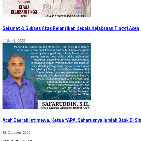
Selamat & Sukses Atas Pelantikan Kepala Kejaksaan Tinggi Aceh
4-March-2022
Aceh Daerah Istimewa, Ketua YARA: Seharusnya Jumlah Bank Di Sini
18-October-2022