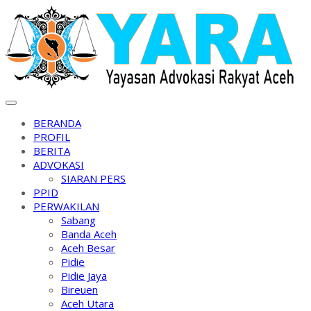
Skip
to
content
BERANDA
PROFIL
BERITA
ADVOKASI
SIARAN PERS
PPID
PERWAKILAN
Sabang
Banda Aceh
Aceh Besar
Pidie
Pidie Jaya
Bireuen
Aceh Utara