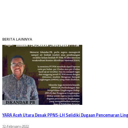
BERITA LAINNYA
YARA Aceh Utara Desak PPNS-LH Selidiki Dugaan Pencemaran Lin
12-February-2022