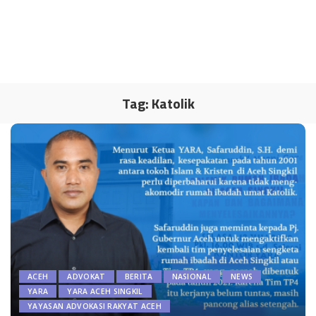
Tag:
Katolik
ACEH
ADVOKAT
BERITA
NASIONAL
NEWS
YARA
YARA ACEH SINGKIL
YAYASAN ADVOKASI RAKYAT ACEH