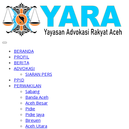
Skip
to
content
BERANDA
PROFIL
BERITA
ADVOKASI
SIARAN PERS
PPID
PERWAKILAN
Sabang
Banda Aceh
Aceh Besar
Pidie
Pidie Jaya
Bireuen
Aceh Utara