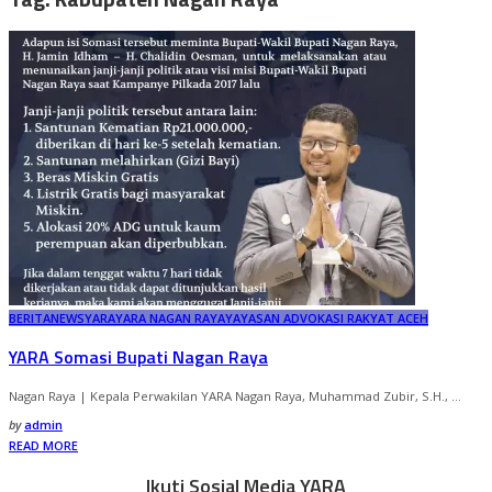
BERITA
NEWS
YARA
YARA NAGAN RAYA
YAYASAN ADVOKASI RAKYAT ACEH
YARA Somasi Bupati Nagan Raya
Nagan Raya | Kepala Perwakilan YARA Nagan Raya, Muhammad Zubir, S.H.,
...
Posted
by
admin
by
READ MORE
Ikuti Sosial Media YARA