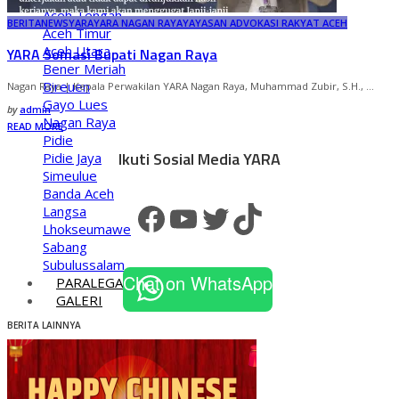
Aceh Tengah
BERITA
NEWS
YARA
YARA NAGAN RAYA
YAYASAN ADVOKASI RAKYAT ACEH
Aceh Timur
Aceh Utara
YARA Somasi Bupati Nagan Raya
Bener Meriah
Bireuen
Nagan Raya | Kepala Perwakilan YARA Nagan Raya, Muhammad Zubir, S.H.,
...
Gayo Lues
Posted
by
admin
Nagan Raya
by
READ MORE
Pidie
Ikuti Sosial Media YARA
Pidie Jaya
Simeulue
Banda Aceh
Facebook
YouTube
Twitter
TikTok
Langsa
Lhokseumawe
Sabang
Subulussalam
Chat on WhatsApp
PARALEGAL
GALERI
BERITA LAINNYA
X