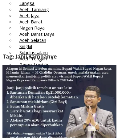
Langsa
Aceh Tamiang
Aceh Jaya
Aceh Barat
Nagan Raya
Aceh Barat Daya
Aceh Selatan
Singkil
Subulussalam
Tag:
Janji Kampanye
Aceh Tengah
Bener Meriah
Gayo Lues
Aceh Tenggara
Simeulue
Aceh Barat
Aceh Barat Daya
Aceh Besar
Aceh Jaya
Aceh Selatan
Aceh Singkil
Aceh Tamiang
Aceh Tenggara