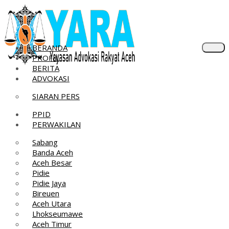
Skip
to
content
BERANDA
PROFIL
BERITA
ADVOKASI
SIARAN PERS
PPID
PERWAKILAN
Sabang
Banda Aceh
Aceh Besar
Pidie
Pidie Jaya
Bireuen
Aceh Utara
Lhokseumawe
Aceh Timur