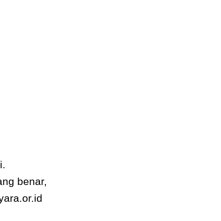
.
ng benar,
yara.or.id