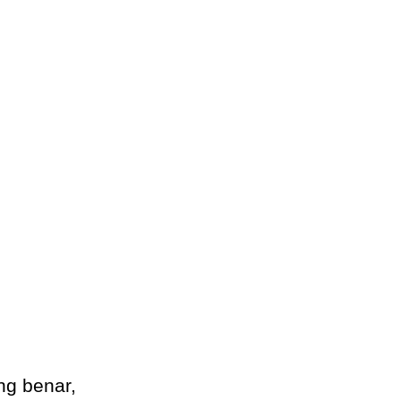
.
g benar,