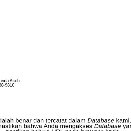
Banda Aceh
688-9810
dalah benar dan tercatat dalam
Database
kami
astikan bahwa Anda mengakses
Database
yan