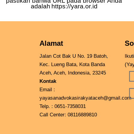
pastikan bahwa URL pada browser Anda
adalah
https://yara.or.id
Alamat
So
Jalan Cot Bak U No. 19 Batoh,
Iku
Kec. Lueng Bata, Kota Banda
(Ya
Aceh, Aceh, Indonesia, 23245
Kontak
Email :
yayasanadvokasirakyataceh@gmail.com
Telp. : 0651-7358031
Call Center:
08116889810