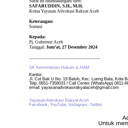
Surat ini ditandatangani oleh:
SAFARUDDIN, S.H., M.H.
Ketua Yayasan Advokasi Rakyat Aceh
Keterangan:
Somasi
Kepada:
Pj. Gubernur Aceh
Tanggal:
Jum’at, 27 Desember 2024
———————————————–
SK Kementerian Hukum & HAM
Kantor:
Jl. Cot Bak U No. 19 Batoh, Kec. Lueng Bata, Kota 
Telp. 0651-7358031 / Call Center (WhatsApp) 0811-
email: yayasanadvokasirakyataceh@gmail.com
Yayasan Advokasi Rakyat Aceh
Facebook,
YouTube,
Instagram,
Twitter
A
Untuk mem