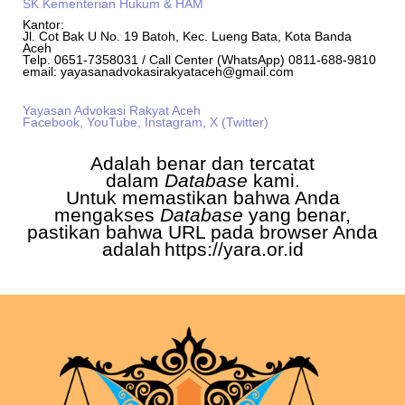
SK Kementerian Hukum & HAM
Kantor:
Jl. Cot Bak U No. 19 Batoh, Kec. Lueng Bata, Kota Banda
Aceh
Telp. 0651-7358031 / Call Center (WhatsApp) 0811-688-9810
email: yayasanadvokasirakyataceh@gmail.com
Yayasan Advokasi Rakyat Aceh
Facebook,
YouTube,
Instagram,
X (Twitter)
Adalah benar dan tercatat
dalam
Database
kami.
Untuk memastikan bahwa Anda
mengakses
Database
yang benar,
pastikan bahwa URL pada browser Anda
adalah
https://yara.or.id