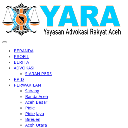
Skip
to
content
BERANDA
PROFIL
BERITA
ADVOKASI
SIARAN PERS
PPID
PERWAKILAN
Sabang
Banda Aceh
Aceh Besar
Pidie
Pidie Jaya
Bireuen
Aceh Utara